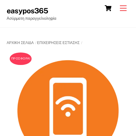
Skip
Cart
Back
Men
easypos365
to
To
Ασύρματη παραγγελιοληψία
content
Top
ΑΡΧΙΚΉ ΣΕΛΊΔΑ
ΕΠΙΧΕΙΡΗΣΕΙΣ ΕΣΤΙΑΣΗΣ
ΠΡΟΣΦΟΡΆ!