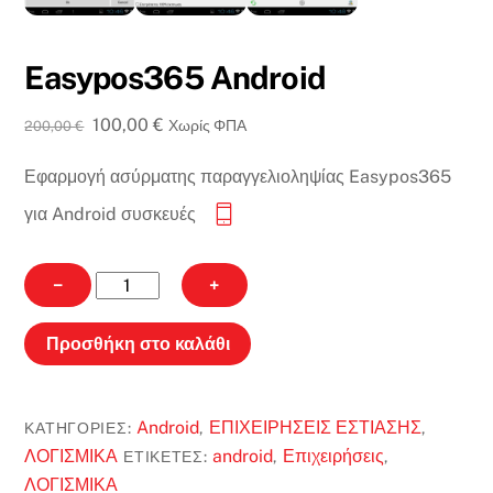
Easypos365 Android
Original
Η
100,00
€
Χωρίς ΦΠΑ
200,00
€
price
τρέχουσα
Εφαρμογή ασύρματης παραγγελιοληψίας Easypos365
was:
τιμή
200,00 €.
είναι:
για Android συσκευές
100,00 €.
Easypos365
−
+
Android
ποσότητα
Προσθήκη στο καλάθι
Android
ΕΠΙΧΕΙΡΗΣΕΙΣ ΕΣΤΙΑΣΗΣ
ΚΑΤΗΓΟΡΊΕΣ:
,
,
ΛΟΓΙΣΜΙΚΑ
android
Επιχειρήσεις
ΕΤΙΚΈΤΕΣ:
,
,
ΛΟΓΙΣΜΙΚΑ