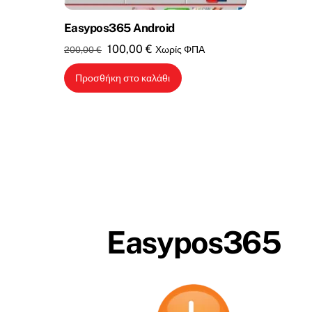
Easypos365 Android
Original
Η
100,00
€
Χωρίς ΦΠΑ
200,00
€
price
τρέχουσα
Προσθήκη στο καλάθι
was:
τιμή
200,00 €.
είναι:
100,00 €.
Easypos365