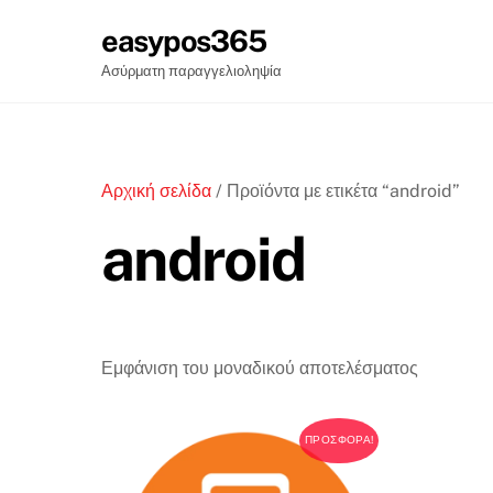
Skip
easypos365
Λογισμικά
Faq
e
to
content
Ασύρματη παραγγελιοληψία
Αρχική σελίδα
/ Προϊόντα με ετικέτα “android”
android
Εμφάνιση του μοναδικού αποτελέσματος
ΠΡΟΣΦΟΡΆ!