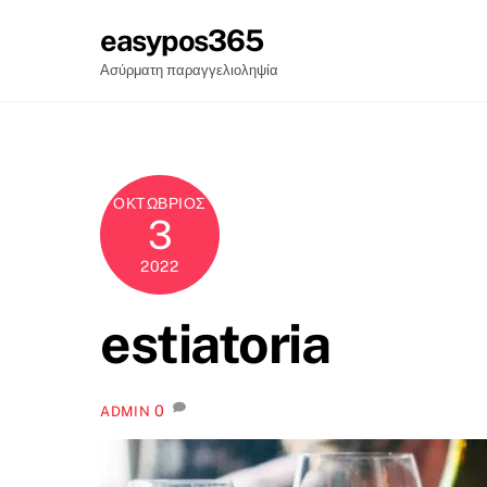
Skip
easypos365
Λογισμικά
Faq
e
to
content
Ασύρματη παραγγελιοληψία
ΟΚΤΏΒΡΙΟΣ
3
2022
estiatoria
0
ADMIN