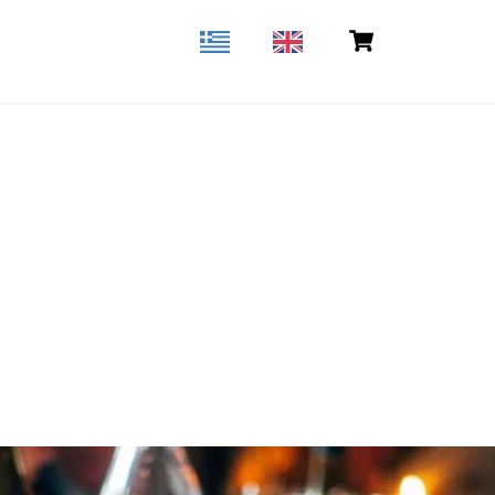
Back
Cart
shop
Επικοινωνία
To
Top