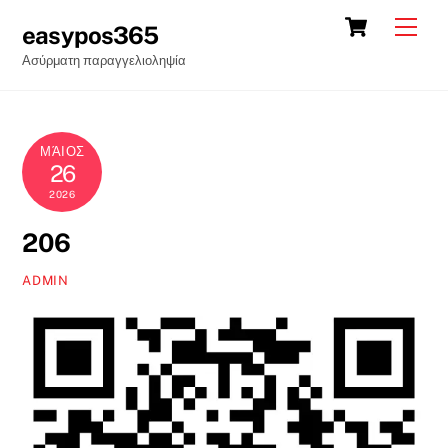
Skip
Cart
Back
Men
easypos365
to
To
Ασύρματη παραγγελιοληψία
content
Top
ΜΆΙΟΣ
26
2026
206
ADMIN