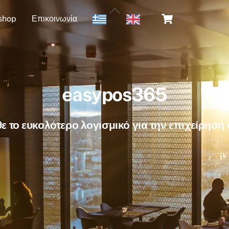
Back
Cart
shop
Επικοινωνία
To
Top
easypos365
ε το ευκολότερο λογισμικό για την επιχείρηση