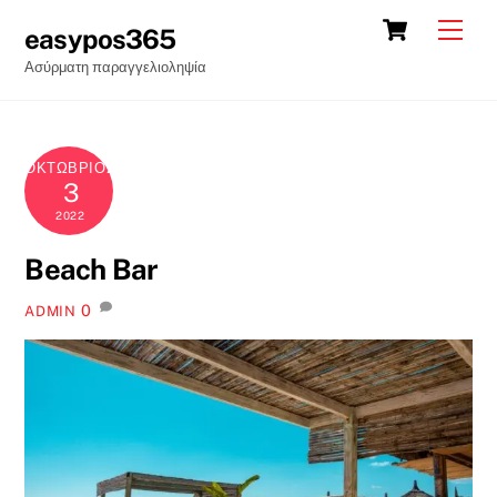
Skip
Cart
Back
Men
easypos365
to
To
Ασύρματη παραγγελιοληψία
content
Top
ΟΚΤΏΒΡΙΟΣ
3
2022
Beach Bar
0
ADMIN