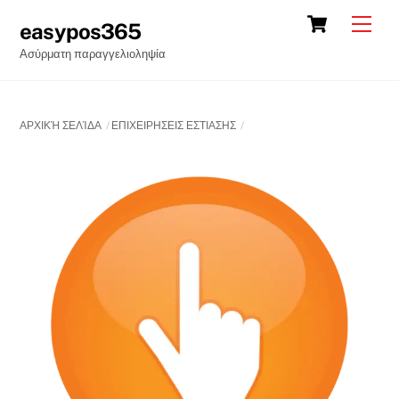
Skip
Cart
Back
Men
easypos365
to
To
Ασύρματη παραγγελιοληψία
content
Top
ΑΡΧΙΚΉ ΣΕΛΊΔΑ
ΕΠΙΧΕΙΡΗΣΕΙΣ ΕΣΤΙΑΣΗΣ