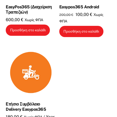
EasyPos365 (Διαχείριση
Easypos365 Android
Τραπεζιών)
Original
Η
100,00
€
Χωρίς
200,00
€
600,00
€
Χωρίς ΦΠΑ
price
τρέχουσα
ΦΠΑ
was:
τιμή
Προσθήκη στο καλάθι
Προσθήκη στο καλάθι
200,00 €.
είναι:
100,00 €.
Ετήσιο Συμβόλαιο
Delivery Easypos365
180,00
€
/ Year
Χωρίς ΦΠΑ